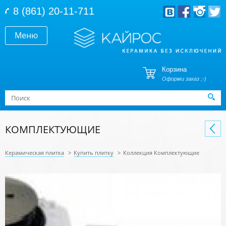
Перейти к основному содержанию
8 (861) 20-11-711
Меню
Корзина
Оформи заказ ;-)
Форма поиска
Поиск
КОМПЛЕКТУЮЩИЕ
Керамическая плитка
>
Купить плитку
>
Коллекция Комплектующие