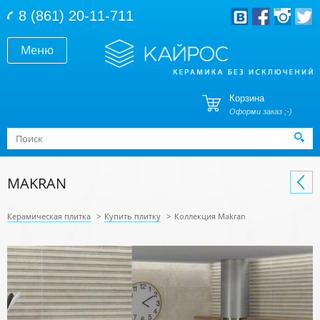
Перейти к основному содержанию
8 (861) 20-11-711
Меню
Корзина
Оформи заказ ;-)
Форма поиска
Поиск
MAKRAN
Керамическая плитка
>
Купить плитку
>
Коллекция Makran