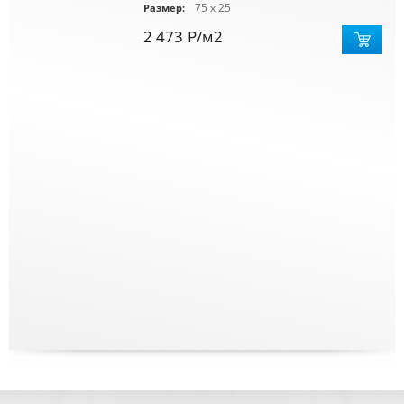
75 x 25
Размер:
2 473
Р
/м2