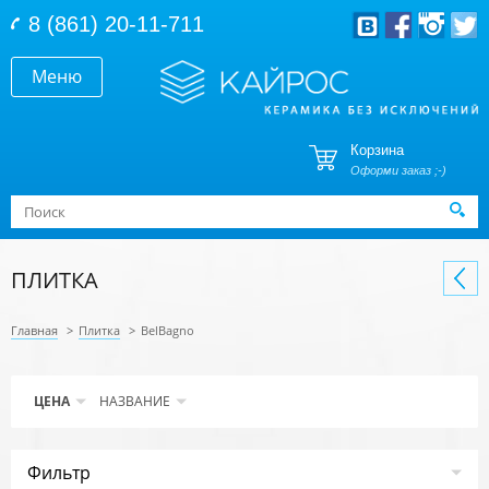
Перейти к основному содержанию
8 (861) 20-11-711
Меню
Корзина
Оформи заказ ;-)
Форма поиска
Поиск
ПЛИТКА
Главная
>
Плитка
>
BelBagno
ЦЕНА
НАЗВАНИЕ
Фильтр