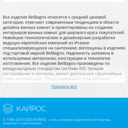
Все изделия BelBagno относятся к средней ценовой
категории, отвечают современным тенденциям в области
дизайна ванных комнат и ориентированы на создание
интерьеров ванных комнат для широкого круга покупателей.
Новейшие технологические и дизайнерские разработки
ведущих европейских компаний из Италии
специализирующихся на сантехнике, воплощены в изделиях
под торговой маркой BelBagno. Надежность заложена в
используемых материалах, конструкции и технологии
изготовления. Все изделия BelBagno произведены по
международным стандартам системы ISO, прошли
тестирование и контроль, имеют длительные гарантийные
сроки эксплуатации. Представленная в этом каталоге
коллекция BelBagno включает в себя дизайнерскую мебель
Показать все
для ванных комнат, санфаянс и акриловые ванны. Все
изделия удачно сочетаются друг с другом и подобраны
таким образом, чтобы составить гармоничную композицию
ванной комнаты в различных интерьерных решениях.
Ассортимент BelBagno будет пополняться коллекциями
смесителей, душевых ограждений и зеркал, которые будут
анонсированы на российском рынке в ближайшее время.
© 1996-2019 ООО КАЙРОС - сеть салонов керамической плитки,
мозаики и сантехники.