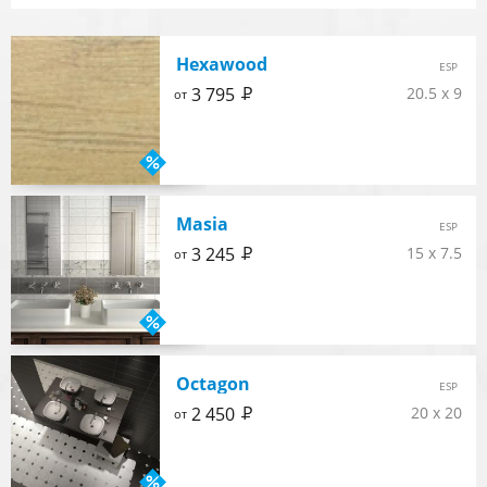
Hexawood
ESP
Р
3 795
20.5 x 9
от
Masia
ESP
Р
3 245
15 x 7.5
от
Octagon
ESP
Р
2 450
20 x 20
от