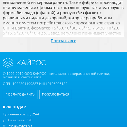
выполненной из керамогранита. Также фабрика производит
плитку маленьких форматов, как глянцевую, так и матовую, в
форме биселадо (с фаской) и ровную (без фаски), с
различными видами декораций, которые разработаны
именно с учетом потребительского спроса рынков странка
СНГ и Балтии, форматов 15*60, 10*30, 7,5*15, 7,5*30, 10*20,
5*15, 5*20, 10*10 и др. Завод регулярно принимает участие
в международных выставках.
Показать все
© 1996-2019 ООО КАЙРОС - сеть салонов керамической плитки,
мозаики и сантехники.
ОГРН 1022301199887 ИНН 0106005182
ПОБЛАГОДАРИТЬ
ПОЖАЛОВАТЬСЯ
КРАСНОДАР
Тургеневское ш., 25/4
ул. Северная, 320
info@kayros.biz