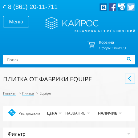
Перейти к основному содержанию
8 (861) 20-11-711
Меню
Корзина
Оформи заказ ;-)
Форма поиска
Поиск
ПЛИТКА ОТ ФАБРИКИ EQUIPE
Главная
>
Плитка
>
Equipe
Распродажа
Apply
ЦЕНА
НАЗВАНИЕ
НАЛИЧИЕ
Распродажа
filter
Фильтр