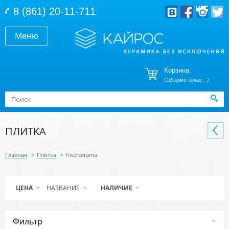
Перейти к основному содержанию
8 (861) 20-11-711
Меню
Корзина
Оформи заказ ;-)
Форма поиска
Поиск
ПЛИТКА
Главная
>
Плитка
>
Intercerama
ЦЕНА
НАЗВАНИЕ
НАЛИЧИЕ
Фильтр