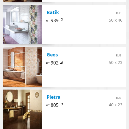
Batik
RUS
Р
939
50 x 46
от
Geos
RUS
Р
902
50 x 23
от
Pietra
RUS
Р
805
40 x 23
от