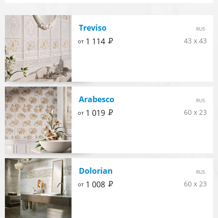
Treviso
RUS
Р
1 114
43 x 43
от
Arabesco
RUS
Р
1 019
60 x 23
от
Dolorian
RUS
Р
1 008
60 x 23
от