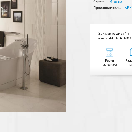
Страна:
Италия
Производитель:
ABK
Закажите дизайн-
– это
БЕСПЛАТНО!
Расчет
Раск
материала
м