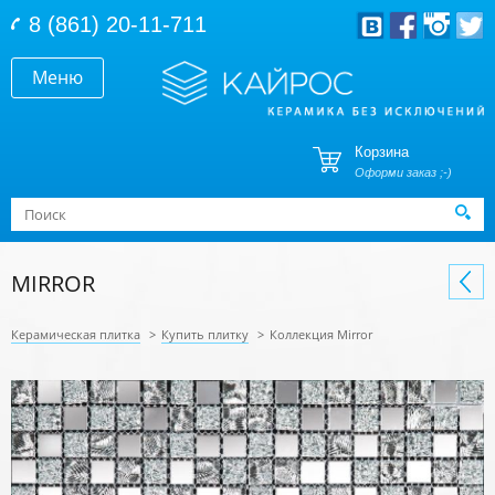
Перейти к основному содержанию
8 (861) 20-11-711
Меню
Корзина
Оформи заказ ;-)
Форма поиска
Поиск
MIRROR
Керамическая плитка
>
Купить плитку
>
Коллекция Mirror