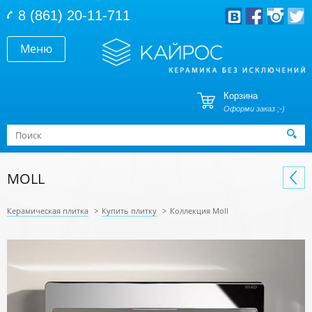
Перейти к основному содержанию
8 (861) 20-11-711
Меню
Корзина
Оформи заказ ;-)
Форма поиска
Поиск
MOLL
Керамическая плитка
>
Купить плитку
>
Коллекция Moll