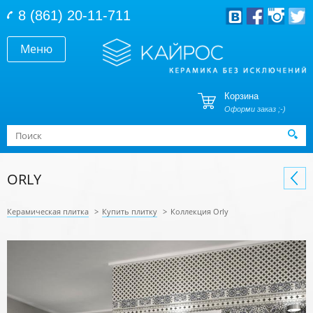
Перейти к основному содержанию
8 (861) 20-11-711
Меню
Корзина
Оформи заказ ;-)
Форма поиска
Поиск
ORLY
Керамическая плитка
>
Купить плитку
>
Коллекция Orly