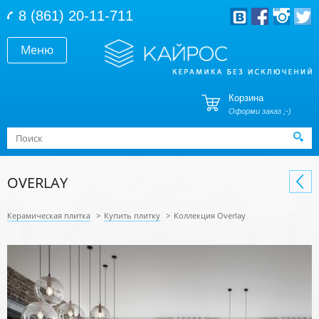
Перейти к основному содержанию
8 (861) 20-11-711
Меню
Корзина
Оформи заказ ;-)
Форма поиска
Поиск
OVERLAY
Керамическая плитка
>
Купить плитку
>
Коллекция Overlay