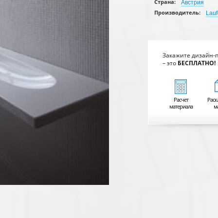
Страна:
Австрия
Производитель:
Lau
Закажите дизайн-
– это
БЕСПЛАТНО!
Расчет
Раск
материала
м