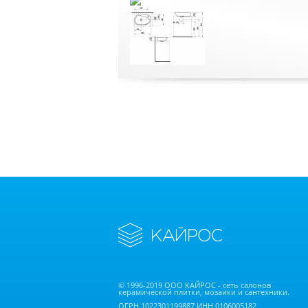
© 1996-2019 ООО КАЙРОС - сеть салонов
керамической плитки, мозаики и сантехники.
ОГРН 1022301199887 ИНН 0106005182