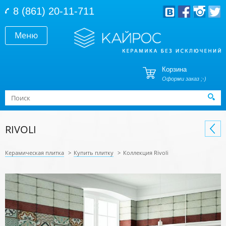
Перейти к основному содержанию
8 (861) 20-11-711
Меню
Корзина
Оформи заказ ;-)
Форма поиска
Поиск
RIVOLI
Керамическая плитка
>
Купить плитку
>
Коллекция Rivoli