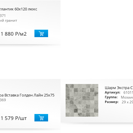
тлантик 60x120 люкс
371
ий гранит
1 880
Р
/м2
Шарм Экстра С
6101
Артикул:
а Вставка Голден Лайн 25x75
Мозаи
Группа:
369
29 x 2
Размер:
1 579
Р
/шт