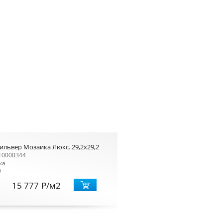
ильвер Мозаика Люкс. 29,2x29,2
10000344
ка
9
15 777
Р
/м2