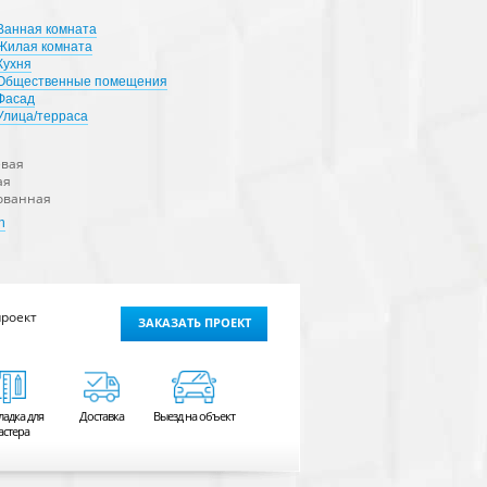
Ванная комната
Жилая комната
Кухня
Общественные помещения
Фасад
Улица/терраса
евая
ая
ованная
n
проект
ЗАКАЗАТЬ ПРОЕКТ
ладка для
Доставка
Выезд на объект
астера