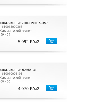
тра Атлантик Люкс Ретт. 59x59
610015000365
Керамический гранит
59 x 59
5 092
Р
/м2
тра Атлантик 60x60 нат
610010001191
Керамический гранит
60 x 60
4 070
Р
/м2