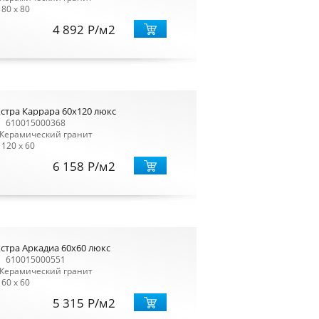
80 x 80
4 892
Р
/м2
стра Каррара 60x120 люкс
610015000368
Керамический гранит
120 x 60
6 158
Р
/м2
стра Аркадиа 60х60 люкс
610015000551
Керамический гранит
60 x 60
5 315
Р
/м2