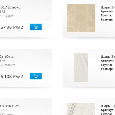
 60х120 люкс
Шарм Эк
372
Артикул:
ий гранит
Группа:
Размер:
6 498
Р
/м2
0x160 нат
Шарм Экс
688
Артикул:
ий гранит
Группа:
Размер:
6 108
Р
/м2
 80х160 нат.
Шарм Экс
689
Артикул:
ий гранит
Группа: