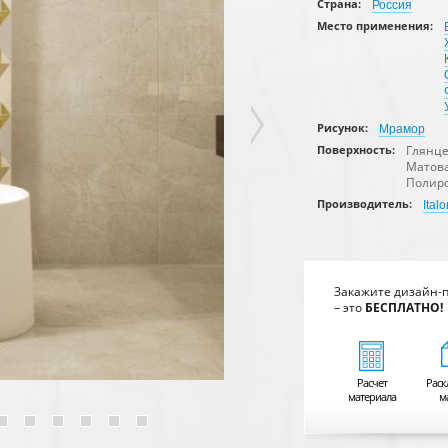
Страна:
Россия
Место применения:
Рисунок:
Мрамор
Глянц
Поверхность:
Матов
Полир
Производитель:
Italo
Закажите дизайн-
– это
БЕСПЛАТНО!
Расчет
Раск
материала
м