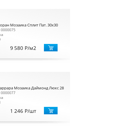
оран Мозаика Сплит Пат. 30x30
10000075
ка
0
9 580
Р
/м2
аррара Мозаика Даймонд Люкс 28x48
10000077
ка
8
1 246
Р
/шт