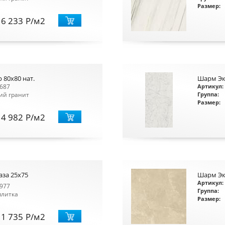
Размер:
6 233
Р
/м2
 80х80 нат.
Шарм Эк
687
Артикул:
ий гранит
Группа:
Размер:
4 982
Р
/м2
аза 25x75
Шарм Эк
Артикул:
977
Группа:
плитка
Размер:
1 735
Р
/м2