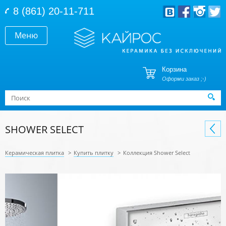
Перейти к основному содержанию
8 (861) 20-11-711
Меню
Корзина
Оформи заказ ;-)
Форма поиска
Поиск
SHOWER SELECT
Керамическая плитка
>
Купить плитку
>
Коллекция Shower Select