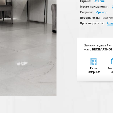
Страна:
Италия
Место применения:
Рисунок:
Мрамор
Матов
Поверхность:
Производитель:
Atla
Закажите дизайн-
– это
БЕСПЛАТНО!
Расчет
Раск
материала
м