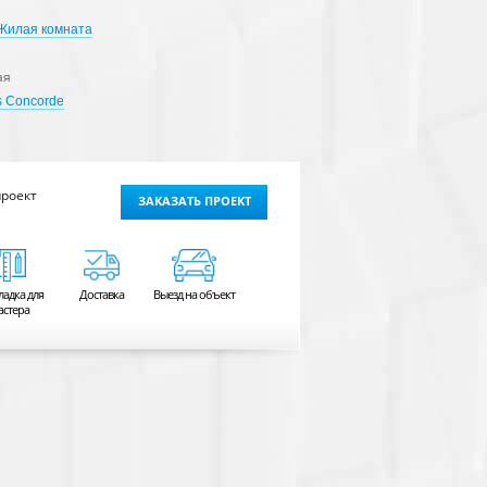
Жилая комната
ая
s Concorde
проект
ЗАКАЗАТЬ ПРОЕКТ
ладка для
Доставка
Выезд на объект
астера