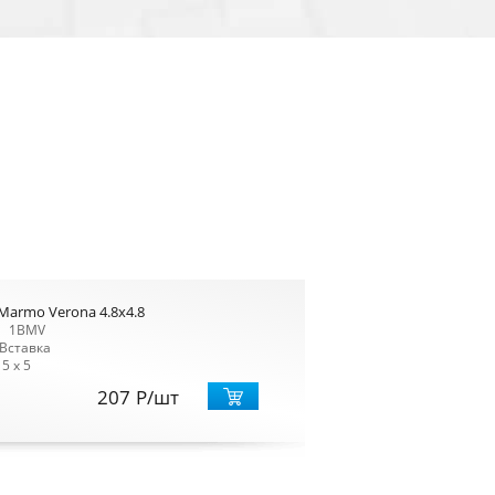
Marmo Verona 4.8x4.8
1BMV
Вставка
5 x 5
207
Р
/шт