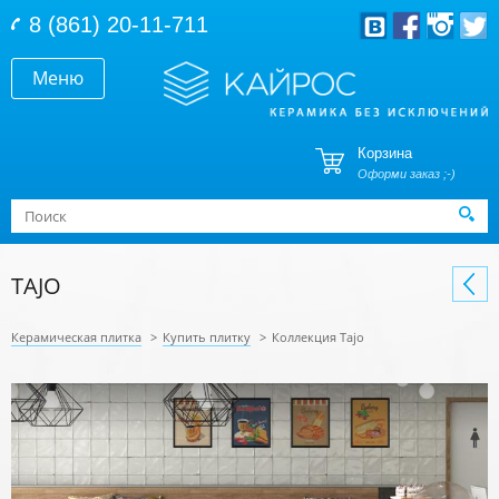
Перейти к основному содержанию
8 (861) 20-11-711
Меню
Корзина
Оформи заказ ;-)
Форма поиска
Поиск
TAJO
Керамическая плитка
>
Купить плитку
>
Коллекция Tajo