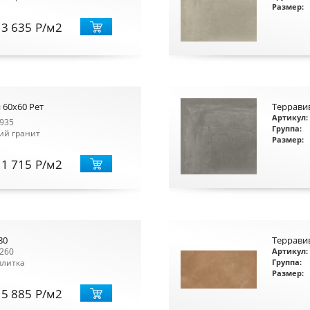
Размер:
3 635
Р
/м2
 60x60 Рет
Терравив
Артикул:
935
Группа:
ий гранит
Размер:
1 715
Р
/м2
80
Терравив
260
Артикул:
плитка
Группа:
Размер:
5 885
Р
/м2