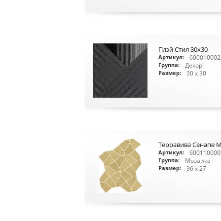
Плэй Стил 30x30
600010002
Артикул:
Декор
Группа:
30 x 30
Размер:
Терравива Сенапе М
600110000
Артикул:
Мозаика
Группа:
36 x 27
Размер: