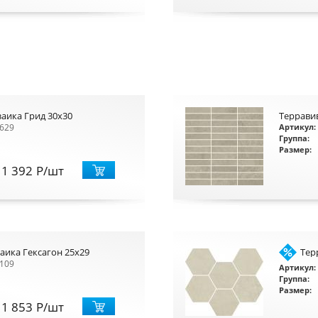
аика Грид 30x30
Террави
629
Артикул:
Группа:
Размер:
1 392
Р
/шт
аика Гексагон 25x29
Тер
109
Артикул:
Группа:
Размер:
1 853
Р
/шт