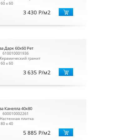
60 x 60
3 430
Р
/м2
а Дарк 60x60 Рет
610010001936
Керамический гранит
60 x 60
3 635
Р
/м2
а Канелла 40x80
600010002261
Настенная плитка
80 x 40
5 885
Р
/м2