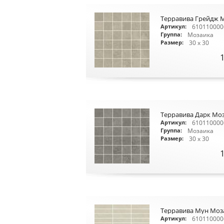
Терравива Грейдж 
610110000
Артикул:
Мозаика
Группа:
30 x 30
Размер:
Терравива Дарк Моз
610110000
Артикул:
Мозаика
Группа:
30 x 30
Размер:
Терравива Мун Моза
610110000
Артикул: