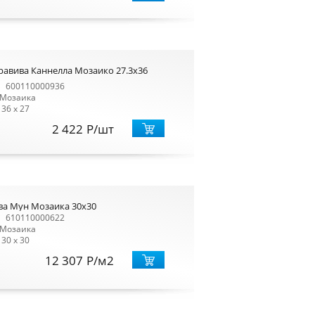
равива Каннелла Мозаико 27.3x36
600110000936
Мозаика
36 x 27
2 422
Р
/шт
ва Мун Мозаика 30x30
610110000622
Мозаика
30 x 30
12 307
Р
/м2