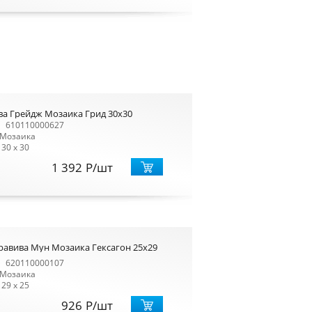
ва Грейдж Мозаика Грид 30x30
610110000627
Мозаика
30 x 30
1 392
Р
/шт
равива Мун Мозаика Гексагон 25x29
620110000107
Мозаика
29 x 25
926
Р
/шт