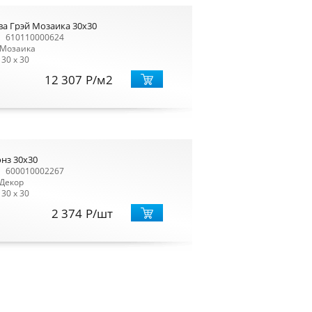
ва Грэй Мозаика 30x30
610110000624
Мозаика
30 x 30
12 307
Р
/м2
нз 30x30
600010002267
Декор
30 x 30
2 374
Р
/шт