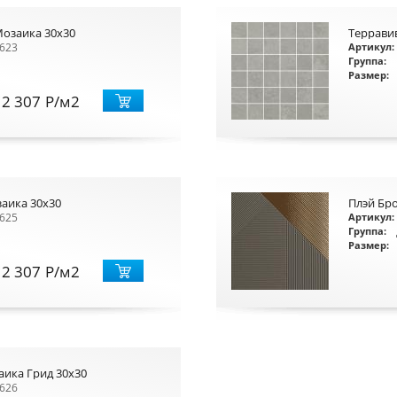
Мозаика 30x30
Террави
623
Артикул:
Группа:
Размер:
12 307
Р
/м2
аика 30x30
Плэй Бро
625
Артикул:
Группа:
Размер:
12 307
Р
/м2
ика Грид 30x30
626