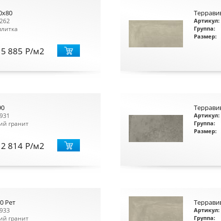
0x80
Террави
262
Артикул:
плитка
Группа:
Размер:
5 885
Р
/м2
90
Террави
931
Артикул:
ий гранит
Группа:
Размер:
2 814
Р
/м2
0 Рет
Терравив
933
Артикул:
ий гранит
Группа: