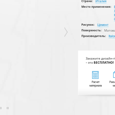
Страна:
Италия
Место применения:
Рисунок:
Цемент
Матов
Поверхность:
Производитель:
Italo
Закажите дизайн-
– это
БЕСПЛАТНО!
Расчет
Раск
материала
м