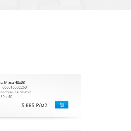
ва Мока 40x80
600010002263
Настенная плитка
80 x 40
5 885
Р
/м2