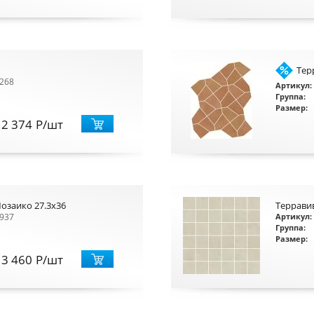
Тер
268
Артикул:
Группа:
Размер:
2 374
Р
/шт
озаико 27.3x36
Террави
937
Артикул:
Группа:
Размер:
3 460
Р
/шт