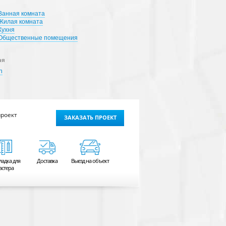
Ванная комната
Жилая комната
Кухня
Общественные помещения
ая
n
проект
ЗАКАЗАТЬ ПРОЕКТ
ладка для
Доставка
Выезд на объект
астера