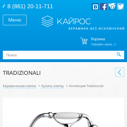
Перейти к основному содержанию
8 (861) 20-11-711
Меню
Корзина
Оформи заказ ;-)
Форма поиска
Поиск
TRADIZIONALI
Керамическая плитка
>
Купить плитку
>
Коллекция Tradizionali