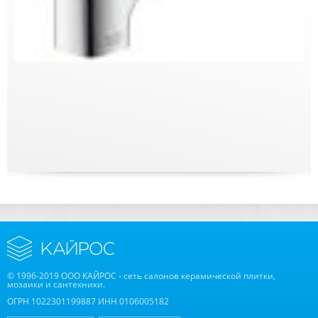
© 1996-2019 ООО КАЙРОС - сеть салонов керамической плитки,
мозаики и сантехники.
ОГРН 1022301199887 ИНН 0106005182