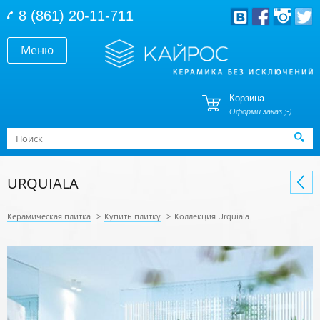
Перейти к основному содержанию
8 (861) 20-11-711
Меню
Корзина
Оформи заказ ;-)
Форма поиска
Поиск
URQUIALA
Керамическая плитка
>
Купить плитку
>
Коллекция Urquiala