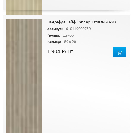
Вандефул Лайф Пэппер Татами 20х80
610110000759
Артикул:
Декор
Группа:
80 x 20
Размер:
1 904
Р
/шт