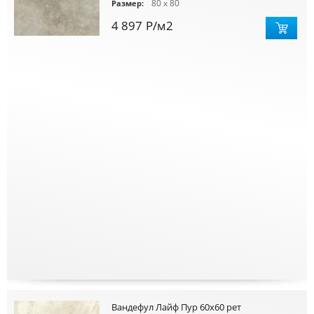
80 x 80
Размер:
4 897
Р
/м2
Вандефул Лайф Пур 60х60 рет