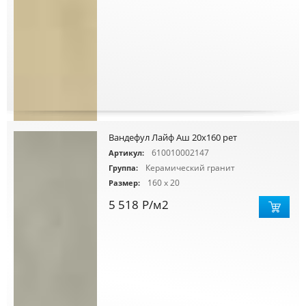
Вандефул Лайф Аш 20х160 рет
610010002147
Артикул:
Керамический гранит
Группа:
160 x 20
Размер:
5 518
Р
/м2