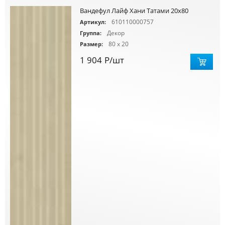
Вандефул Лайф Хани Татами 20х80
610110000757
Артикул:
Декор
Группа:
80 x 20
Размер:
1 904
Р
/шт