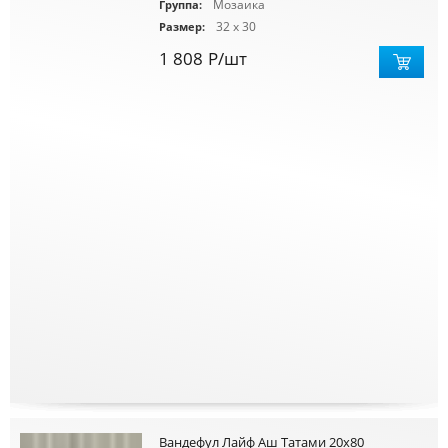
Мозаика
Группа:
32 x 30
Размер:
1 808
Р
/шт
Вандефул Лайф Аш Татами 20х80