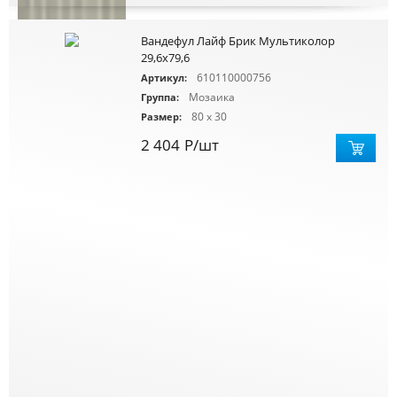
Вандефул Лайф Брик Мультиколор
29,6х79,6
610110000756
Артикул:
Мозаика
Группа:
80 x 30
Размер:
2 404
Р
/шт