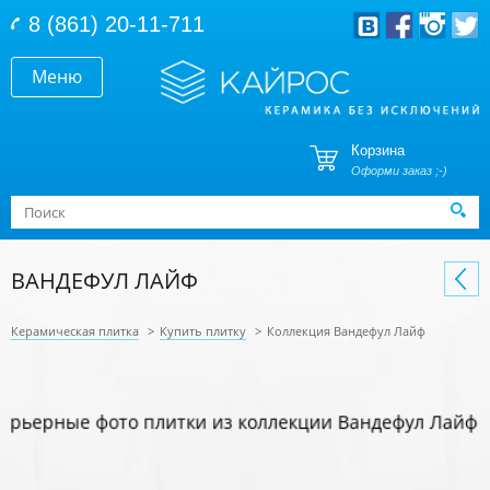
Перейти к основному содержанию
8 (861) 20-11-711
Меню
Корзина
Оформи заказ ;-)
Форма поиска
Поиск
ВАНДЕФУЛ ЛАЙФ
Керамическая плитка
>
Купить плитку
>
Коллекция Вандефул Лайф