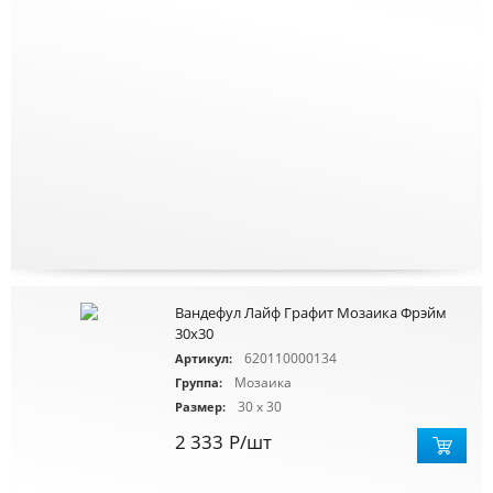
Вандефул Лайф Графит Мозаика Фрэйм
30х30
620110000134
Артикул:
Мозаика
Группа:
30 x 30
Размер:
2 333
Р
/шт