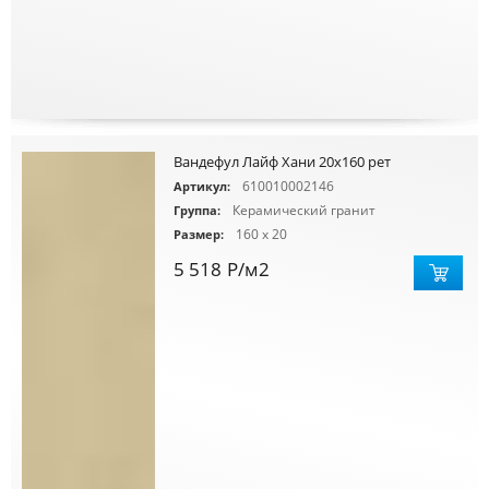
Вандефул Лайф Хани 20х160 рет
610010002146
Артикул:
Керамический гранит
Группа:
160 x 20
Размер:
5 518
Р
/м2