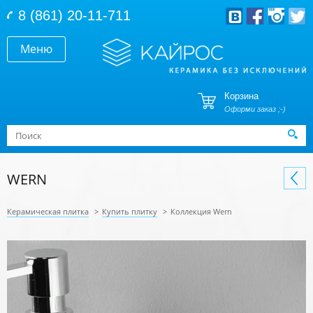
Перейти к основному содержанию
8 (861) 20-11-711
Меню
Корзина
Оформи заказ ;-)
Форма поиска
Поиск
WERN
Керамическая плитка
>
Купить плитку
>
Коллекция Wern