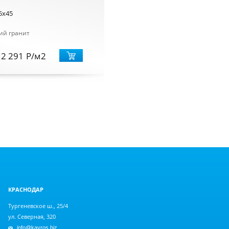
5x45
ий гранит
2 291
Р
/м2
КРАСНОДАР
Тургеневское ш., 25/4
ул. Северная, 320
info@kayros.biz