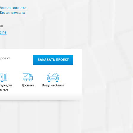
Ванная комната
Жилая комната
ая
dine
проект
ЗАКАЗАТЬ ПРОЕКТ
ладка для
Доставка
Выезд на объект
астера