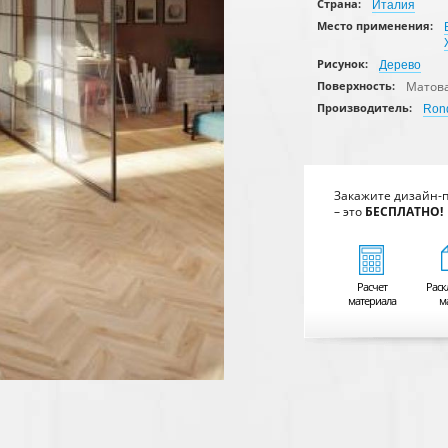
Страна:
Италия
Место применения:
Рисунок:
Дерево
Матов
Поверхность:
Производитель:
Ron
Закажите дизайн-
– это
БЕСПЛАТНО!
Расчет
Раск
материала
м