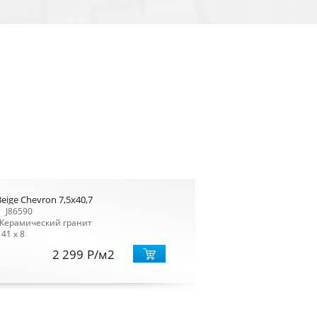
eige Chevron 7,5x40,7
J86590
Керамический гранит
41 x 8
2 299
Р
/м2