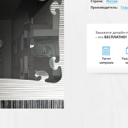
Страна:
Россия
Производитель:
Глас
Закажите дизайн-
– это
БЕСПЛАТНО!
Расчет
Раск
материала
м