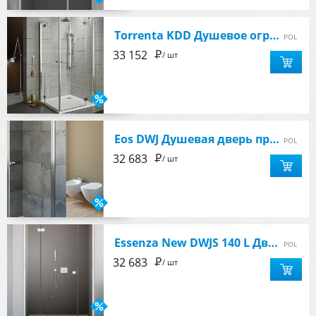
Torrenta KDD Душевое ограждение 90Lх90R, стекло прозрачное 6мм, профиль хром
POL
Р
33 152
/ шт
Eos DWJ Душевая дверь правая, 1000х1970мм, профиль хром, стекло прозрачное 6мм
POL
Р
32 683
/ шт
Essenza New DWJS 140 L Дверь левая 140 см
POL
Р
32 683
/ шт