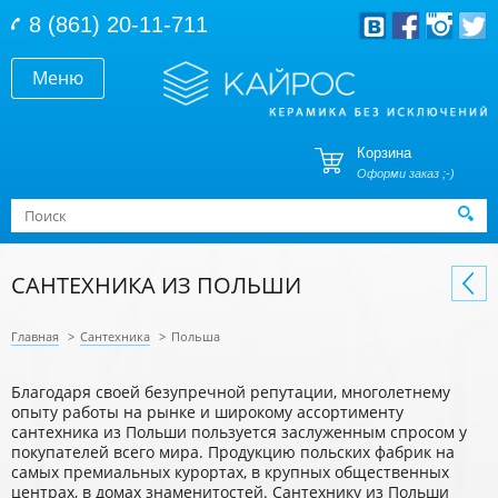
Перейти к основному содержанию
8 (861) 20-11-711
Меню
Корзина
Оформи заказ ;-)
Форма поиска
Поиск
САНТЕХНИКА ИЗ ПОЛЬШИ
Главная
>
Сантехника
>
Польша
Благодаря своей безупречной репутации, многолетнему
опыту работы на рынке и широкому ассортименту
сантехника из Польши пользуется заслуженным спросом у
покупателей всего мира. Продукцию польских фабрик на
самых премиальных курортах, в крупных общественных
центрах, в домах знаменитостей. Сантехнику из Польши