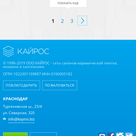
СТРАНИЦЫ
1
2
3
© 1996-2019 ООО КАЙРОС - сеть салонов керамической плитки,
мозаики и сантехники.
ОГРН 1022301199887 ИНН 0106005182
ПОБЛАГОДАРИТЬ
ПОЖАЛОВАТЬСЯ
КРАСНОДАР
Тургеневское ш., 25/4
ул. Северная, 320
info@kayros.biz