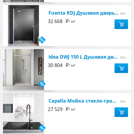
Fuenta KDJ Душевая дверь 110 х 2000 см, цвет хром
POL
Р
32 668
/ шт
Idea DWJ 150 L Душевая дверь в нишу 1487-1512х2005 мм, стекло прозрачное Easy Clean, профиль хром
POL
Р
30 804
/ шт
Capella Мойка стекло-гранит 860X500X200 (графит) с крылом 3,5
POL
Р
27 529
/ шт