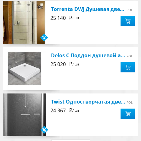
Torrenta DWJ Душевая дверь 1200х1850, правая, стекло прозрачное 6мм, профиль хром
POL
Р
25 140
/ шт
Delos C Поддон душевой акриловый 100х100х14 см c панелью, цвет белый
POL
Р
25 020
/ шт
Twist Одностворчатая дверь в нишу 80 см (790-810) стекло прозрачное,хром
POL
Р
24 367
/ шт