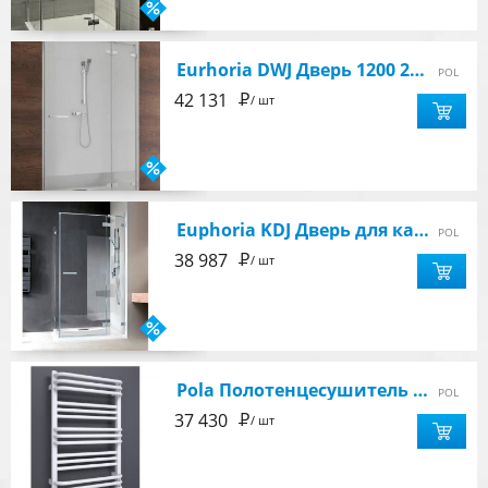
Eurhoria DWJ Дверь 1200 2000 правая,профиль хром,стекло прозрачное.8мм
POL
Р
42 131
/ шт
Euphoria KDJ Дверь для кабины 100 200, стекло 8 прозрачное, правая
POL
Р
38 987
/ шт
Pola Полотенцесушитель электрический 780 х 500 мм, RAL9016, белый+тен МОА400 со шнуром Terma
POL
Р
37 430
/ шт