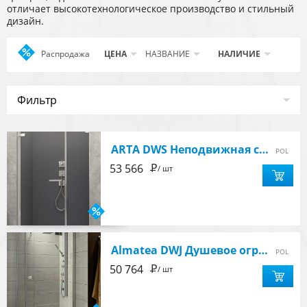
отличает высокотехнологическое производство и стильный
дизайн.
Распродажа
Apply
ЦЕНА
НАЗВАНИЕ
НАЛИЧИЕ
Распродажа
filter
Фильтр
ARTA DWS Неподвижная стенка 315 R
POL
Р
53 566
/ шт
Almatea DWJ Душевое ограждение 1200х90x1950, стекло прозрачное 6мм, профиль хром, правое
POL
Р
50 764
/ шт