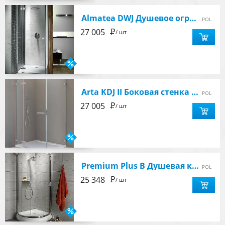
Almatea DWJ Душевое ограждение 110х1950, стекло прозрачное, профиль хром, левое
POL
Р
27 005
/ шт
Arta KDJ II Боковая стенка 323 левая, стекло прозрачное, хром
POL
Р
27 005
/ шт
Premium Plus B Душевая кабина 900х900х1900 мм, стекло матовое, профиль хром
POL
Р
25 348
/ шт