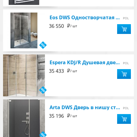
Eos DWS Одностворчатая душевая дверь 1400 x 1970 правая, профиль хром, стекло прозрачное
POL
Р
36 550
/ шт
Espera KDJ/R Душевая дверь 1200х2000mm для боковой стенки, профиль хром, стекло 8mm. прозрачное
POL
Р
35 433
/ шт
Arta DWS Дверь в нишу створка 80 см правая
POL
Р
35 196
/ шт