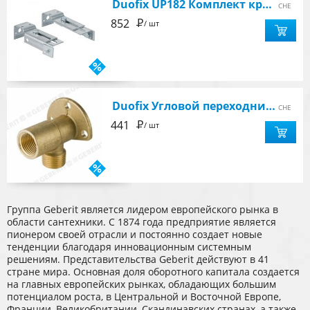
Duofix UP182 Комплект крепежных элементов
CHE
Р
852
/ шт
Duofix Угловой переходник для подвода воды, латунь
CHE
Р
441
/ шт
Группа Geberit является лидером европейского рынка в
области сантехники. С 1874 года предприятие является
пионером своей отрасли и постоянно создает новые
тенденции благодаря инновационным системным
решениям. Представительства Geberit действуют в 41
стране мира. Основная доля оборотного капитала создается
на главных европейских рынках, обладающих большим
потенциалом роста, в Центральной и Восточной Европе,
Франции, Великобритании, Скандинавских странах, а также