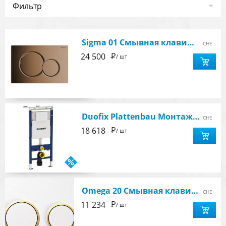
filter
Фильтр
Sigma 01 Смывная клавиша, цвет латунь
CHE
Р
24 500
/ шт
Duofix Plattenbau Монтажный элемент с клавишей Delta21 белая,с креплением длиной 50см (458.162.11.1)
CHE
Р
18 618
/ шт
Omega 20 Смывная клавиша бел/золото/бел
CHE
Р
11 234
/ шт