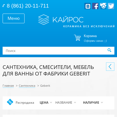
Перейти к основному содержанию
8 (861) 20-11-711
Меню
Корзина
Оформи заказ ;-)
Форма поиска
Поиск
САНТЕХНИКА, СМЕСИТЕЛИ, МЕБЕЛЬ
ДЛЯ ВАННЫ ОТ ФАБРИКИ GEBERIT
Главная
>
Сантехника
>
Geberit
Распродажа
Apply
ЦЕНА
НАЗВАНИЕ
НАЛИЧИЕ
Распродажа