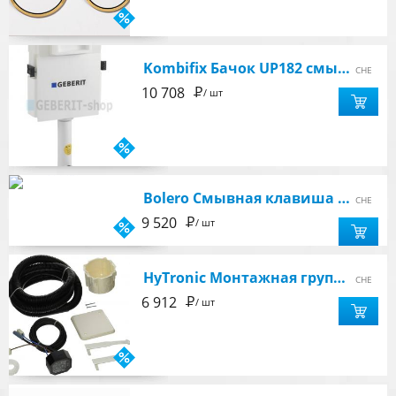
Kombifix Бачок UP182 смывной для скрытого монтажа
CHE
Р
10 708
/ шт
Bolero Смывная клавиша (рамка хром глянец, кнопка хром структурный)
CHE
Р
9 520
/ шт
HyTronic Монтажная группа HyTronic д/унитаза
CHE
Р
6 912
/ шт