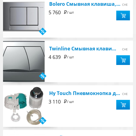
Bolero Смывная клавиша, хром глянцевый
CHE
Р
5 760
/ шт
Twinline Смывная клавиша, хром матовый
CHE
Р
4 639
/ шт
Hy Touch Пневмокнопка для управления одинарного смыва, цвет хром
CHE
Р
3 110
/ шт