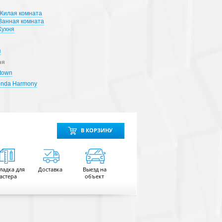
Жилая комната
Ванная комната
Кухня
я
ая
ptown
onda Harmony
В КОРЗИНУ
ладка для
Доставка
Выезд на
астера
объект