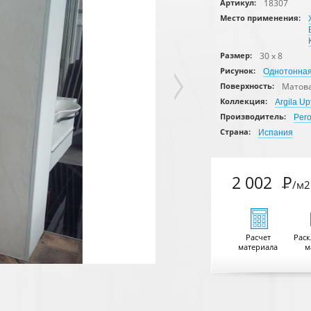
18307
Артикул:
Место применения:
30 x 8
Размер:
Рисунок:
Однотонна
Матов
Поверхность:
Коллекция:
Argila U
Производитель:
Per
Страна:
Испания
2 002
Р
/м2
Расчет
Раск
материала
м