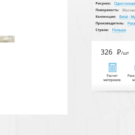
Рисунок:
Однотонна
Матов
Поверхность:
Коллекция:
Belat - 
Производитель:
Par
Страна:
Польша
326
Р
/шт
Расчет
Раск
материала
м