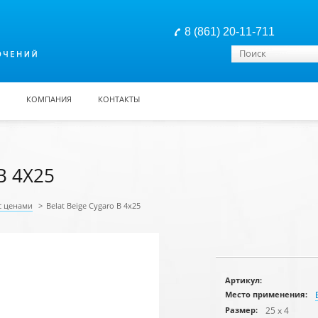
8 (861) 20-11-711
Форма поиска
Поиск
КОМПАНИЯ
КОНТАКТЫ
B 4X25
с ценами
>
Belat Beige Cygaro B 4x25
Артикул:
Место применения:
25 x 4
Размер: