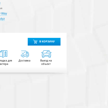
я
ая
My Way
adyz
В КОРЗИНУ
ладка для
Доставка
Выезд на
астера
объект