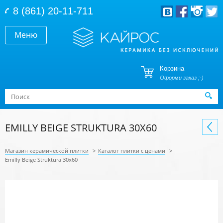
Перейти к основному содержанию
8 (861) 20-11-711
Меню
Корзина
Оформи заказ ;-)
Форма поиска
Поиск
EMILLY BEIGE STRUKTURA 30X60
Магазин керамической плитки
>
Каталог плитки с ценами
>
Emilly Beige Struktura 30x60