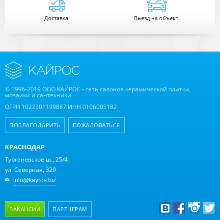
Доставка
Выезд на объект
© 1996-2019 ООО КАЙРОС - сеть салонов керамической плитки,
мозаики и сантехники.
ОГРН 1022301199887 ИНН 0106005182
ПОБЛАГОДАРИТЬ
ПОЖАЛОВАТЬСЯ
КРАСНОДАР
Тургеневское ш., 25/4
ул. Северная, 320
info@kayros.biz
ВАКАНСИИ
ПАРТНЕРАМ