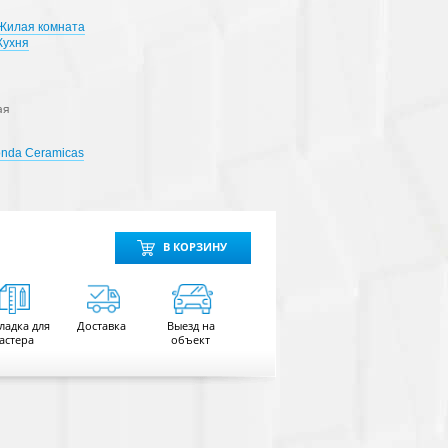
Жилая комната
Кухня
ая
onda Ceramicas
В КОРЗИНУ
ладка для
Доставка
Выезд на
астера
объект