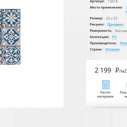
13618
Артикул:
Место применения:
33 x 33
Размер:
Рисунок:
Орнамент
Матов
Поверхность:
Коллекция:
FS
Производитель:
Per
Страна:
Испания
2 199
Р
/м2
Расчет
Раск
материала
м