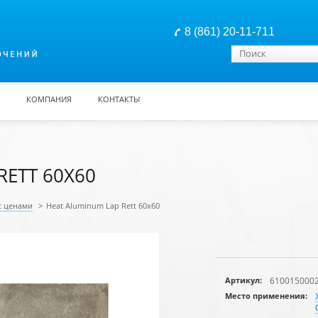
8 (861) 20-11-711
Форма поиска
Поиск
КОМПАНИЯ
КОНТАКТЫ
RETT 60X60
с ценами
>
Heat Aluminum Lap Rett 60x60
610015000
Артикул:
Место применения: