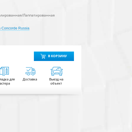
олированная/Лаппатированная
s Concorde Russia
В КОРЗИНУ
ладка для
Доставка
Выезд на
астера
объект