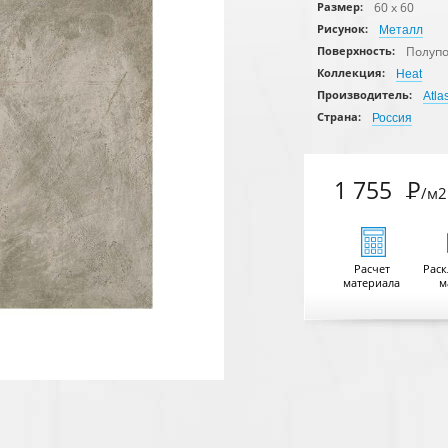
60 x 60
Размер:
Рисунок:
Металл
Полуп
Поверхность:
Коллекция:
Heat
Производитель:
Atla
Страна:
Россия
1 755
Р
/м2
Расчет
Раск
материала
м