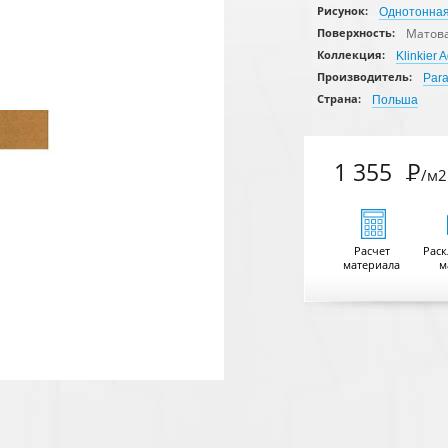
Рисунок:
Однотонна
Матов
Поверхность:
Коллекция:
Klinkier 
Производитель:
Par
Страна:
Польша
1 355
Р
/м2
Расчет
Раск
материала
м