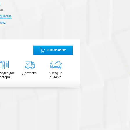
я
ая
Aquarius
adyz
В КОРЗИНУ
ладка для
Доставка
Выезд на
астера
объект