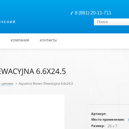
8 (861) 20-11-711
Форма поиска
Поиск
КОМПАНИЯ
КОНТАКТЫ
WACYJNA 6.6X24.5
с ценами
>
Aquarius Brown Elewacyjna 6.6x24.5
Артикул:
Место применения:
25 x 7
Размер: