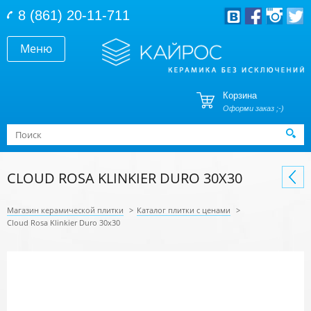
Перейти к основному содержанию
8 (861) 20-11-711
Меню
Корзина
Оформи заказ ;-)
Форма поиска
Поиск
CLOUD ROSA KLINKIER DURO 30X30
Магазин керамической плитки
>
Каталог плитки с ценами
>
Cloud Rosa Klinkier Duro 30x30