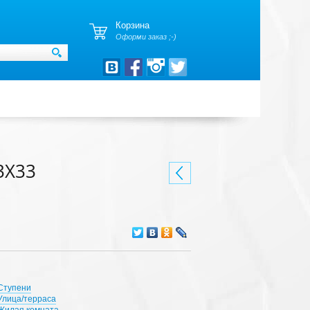
Корзина
Оформи заказ ;-)
3X33
Ступени
Улица/терраса