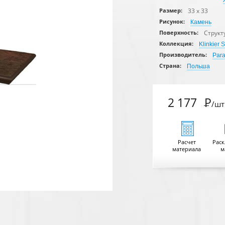
33 x 33
Размер:
Рисунок:
Камень
Структ
Поверхность:
Коллекция:
Klinkier 
Производитель:
Par
Страна:
Польша
2 177
Р
/шт
Расчет
Раск
материала
м