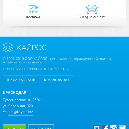
Доставка
Выезд на объект
© 1996-2019 ООО КАЙРОС - сеть салонов керамической плитки,
мозаики и сантехники.
ОГРН 1022301199887 ИНН 0106005182
ПОБЛАГОДАРИТЬ
ПОЖАЛОВАТЬСЯ
КРАСНОДАР
Тургеневское ш., 25/4
ул. Северная, 320
info@kayros.biz
ВАКАНСИИ
ПАРТНЕРАМ