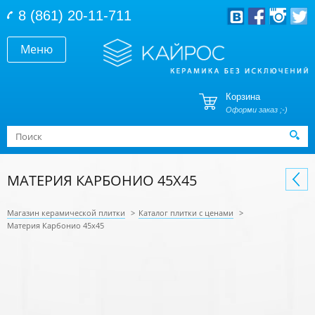
Перейти к основному содержанию
8 (861) 20-11-711
Меню
Корзина
Оформи заказ ;-)
Форма поиска
Поиск
МАТЕРИЯ КАРБОНИО 45X45
Магазин керамической плитки
>
Каталог плитки с ценами
>
Материя Карбонио 45x45