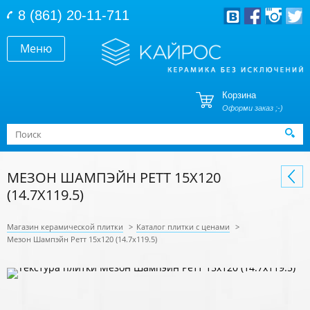
Перейти к основному содержанию
8 (861) 20-11-711
Меню
Корзина
Оформи заказ ;-)
Форма поиска
Поиск
МЕЗОН ШАМПЭЙН РЕТТ 15X120
(14.7X119.5)
Магазин керамической плитки
>
Каталог плитки с ценами
>
Мезон Шампэйн Ретт 15x120 (14.7x119.5)