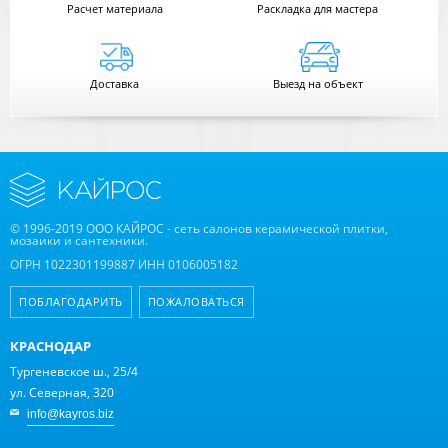
Расчет
материала
Раскладка для мастера
Доставка
Выезд на объект
© 1996-2019 ООО КАЙРОС - сеть салонов керамической плитки,
мозаики и сантехники.
ОГРН 1022301199887 ИНН 0106005182
ПОБЛАГОДАРИТЬ
ПОЖАЛОВАТЬСЯ
КРАСНОДАР
Тургеневское ш., 25/4
ул. Северная, 320
info@kayros.biz