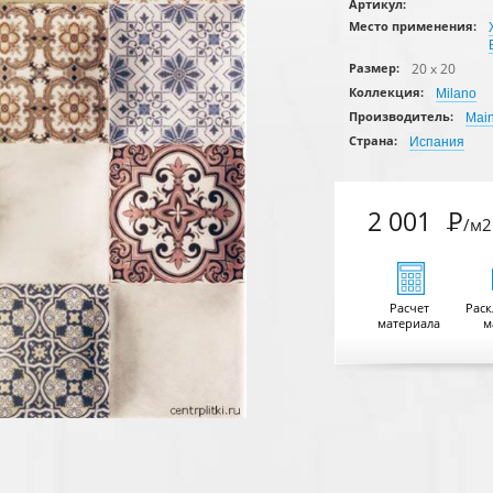
Артикул:
Место применения:
20 x 20
Размер:
Коллекция:
Milano
Производитель:
Mai
Страна:
Испания
2 001
Р
/м2
Расчет
Раск
материала
м