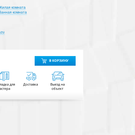
Жилая комната
Ванная комната
nzu
В КОРЗИНУ
ладка для
Доставка
Выезд на
астера
объект