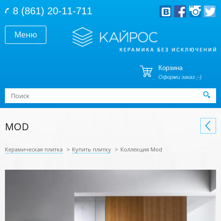
Перейти к основному содержанию
8 (861) 20-11-711
Меню
Корзина
Оформи заказ ;-)
Форма поиска
Поиск
MOD
Керамическая плитка
>
Купить плитку
>
Коллекция Mod