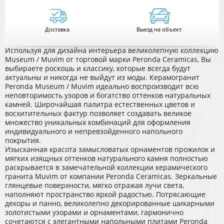
Доставка
Выезд на объект
Используя для дизайна интерьера великолепную коллекцию
Museum / Muvim от торговой марки Peronda Ceramicas, Вы
выбираете роскошь и классику, которые всегда будут
актуальны и никогда не выйдут из моды. Керамогранит
Peronda Museum / Muvim идеально воспроизводит всю
неповторимость узоров и богатство оттенков натуральных
камней. Широчайшая палитра естественных цветов и
восхитительных фактур позволяет создавать великое
множество уникальных комбинаций для оформления
индивидуального и непревзойденного напольного
покрытия.
Изысканная красота замысловатых орнаментов прожилок и
мягких изящных оттенков натурального камня полностью
раскрывается в замечательной коллекции керамического
гранита Muvim от компании Peronda Ceramicas. Зеркальные
глянцевые поверхности, мягко отражая лучи света,
наполняют пространство яркой радостью. Потрясающие
декоры и панно, великолепно декорированные шикарными
золотистыми узорами и орнаментами, гармонично
сочетаются с элегантными напольными плитами Peronda