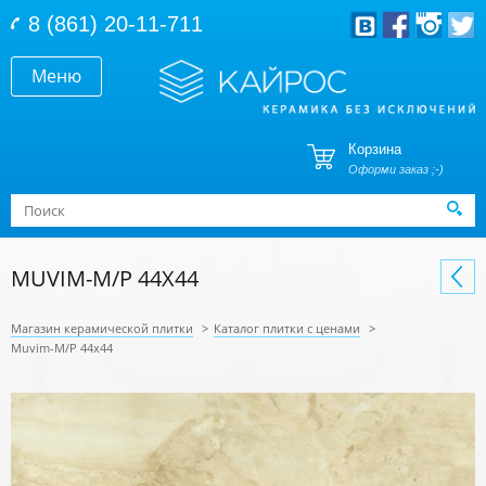
Перейти к основному содержанию
8 (861) 20-11-711
Меню
Корзина
Оформи заказ ;-)
Форма поиска
Поиск
MUVIM-M/P 44X44
Магазин керамической плитки
>
Каталог плитки с ценами
>
Muvim-M/P 44x44