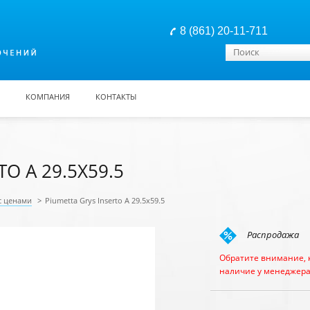
8 (861) 20-11-711
Форма поиска
Поиск
КОМПАНИЯ
КОНТАКТЫ
O A 29.5X59.5
с ценами
>
Piumetta Grys Inserto A 29.5x59.5
Распродажа
Обратите внимание, 
наличие у менеджера