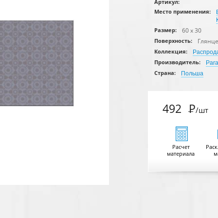
Артикул:
Место применения:
60 x 30
Размер:
Глянц
Поверхность:
Коллекция:
Распрод
Производитель:
Par
Страна:
Польша
492
Р
/шт
Расчет
Раск
материала
м