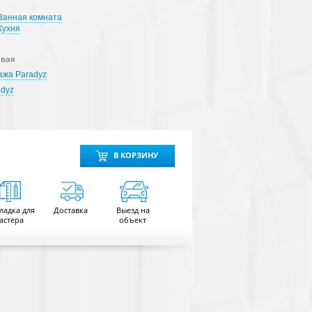
Ванная комната
Кухня
евая
ажа Paradyz
adyz
В КОРЗИНУ
ладка для
Доставка
Выезд на
астера
объект