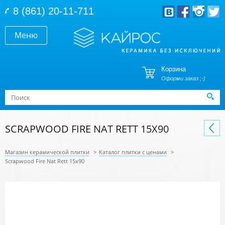
Перейти к основному содержанию
8 (861) 20-11-711
Меню
Корзина
Оформи заказ ;-)
Форма поиска
Поиск
SCRAPWOOD FIRE NAT RETT 15X90
Магазин керамической плитки
>
Каталог плитки с ценами
>
Scrapwood Fire Nat Rett 15x90