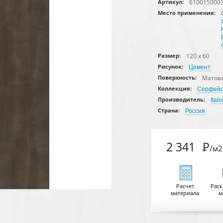
610015000
Артикул:
Место применения:
120 x 60
Размер:
Рисунок:
Цемент
Матов
Поверхность:
Коллекция:
Серфей
Производитель:
Italo
Страна:
Россия
2 341
Р
/м2
Расчет
Раск
материала
м