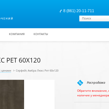
8 (861) 20-11-711
Форма поиска
Поиск
КОМПАНИЯ
КОНТАКТЫ
 РЕТ 60X120
с ценами
>
Серфейс Амбра Люкс Рет 60x120
Распродажа
Обратите внимание, 
наличие у менеджера