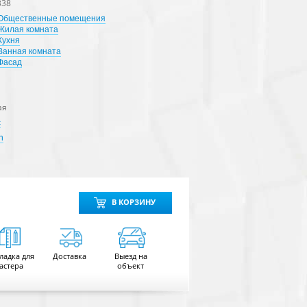
338
Общественные помещения
Жилая комната
Кухня
Ванная комната
Фасад
ая
с
n
В КОРЗИНУ
ладка для
Доставка
Выезд на
астера
объект