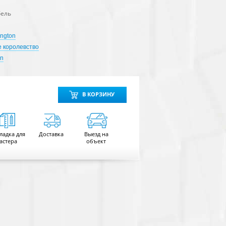
ель
ington
 королевство
an
В КОРЗИНУ
ладка для
Доставка
Выезд на
астера
объект