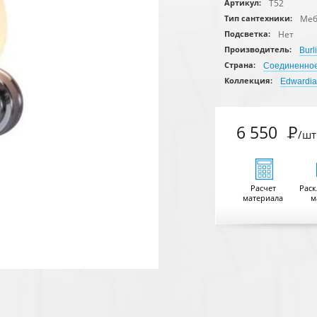
T52
Артикул:
Меб
Тип сантехники:
Нет
Подсветка:
Производитель:
Burl
Страна:
Соединенное
Коллекция:
Edwardi
6 550
Р
/шт
Расчет
Раск
материала
м