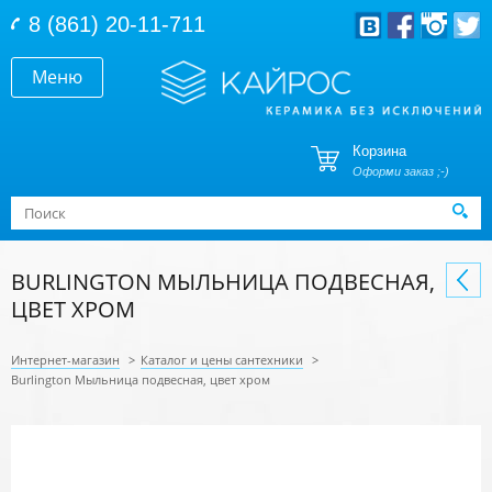
Перейти к основному содержанию
8 (861) 20-11-711
Меню
Корзина
Оформи заказ ;-)
Форма поиска
Поиск
BURLINGTON МЫЛЬНИЦА ПОДВЕСНАЯ,
ЦВЕТ ХРОМ
Интернет-магазин
>
Каталог и цены сантехники
>
Burlington Мыльница подвесная, цвет хром