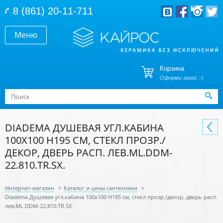
Перейти к основному содержанию
8 (861) 20-11-711
Меню
Корзина
Оформи заказ ;-)
Форма поиска
Поиск
DIADEMA ДУШЕВАЯ УГЛ.КАБИНА
100Х100 H195 СМ, СТЕКЛ ПРОЗР./
ДЕКОР, ДВЕРЬ РАСП. ЛЕВ.ML.DDM-
22.810.TR.SX.
Интернет-магазин
>
Каталог и цены сантехники
>
Diadema Душевая угл.кабина 100х100 H195 см, стекл прозр./декор, дверь расп.
лев.ML.DDM-22.810.TR.SX.