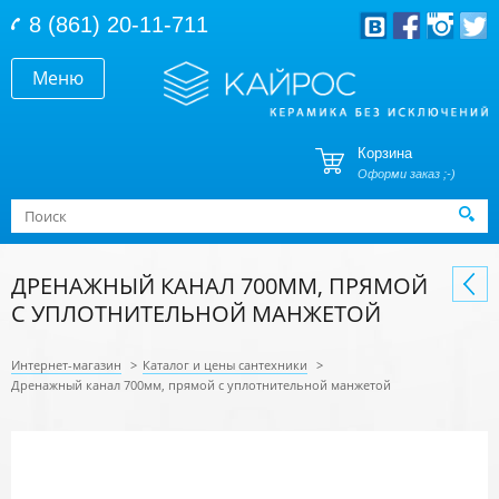
Перейти к основному содержанию
8 (861) 20-11-711
Меню
Корзина
Оформи заказ ;-)
Форма поиска
Поиск
ДРЕНАЖНЫЙ КАНАЛ 700ММ, ПРЯМОЙ
С УПЛОТНИТЕЛЬНОЙ МАНЖЕТОЙ
Интернет-магазин
>
Каталог и цены сантехники
>
Дренажный канал 700мм, прямой с уплотнительной манжетой