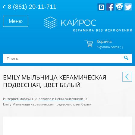
Перейти к основному содержанию
8 (861) 20-11-711
Меню
Корзина
Оформи заказ ;-)
Форма поиска
Поиск
EMILY МЫЛЬНИЦА КЕРАМИЧЕСКАЯ
ПОДВЕСНАЯ, ЦВЕТ БЕЛЫЙ
Интернет-магазин
>
Каталог и цены сантехники
>
Emily Мыльница керамическая подвесная, цвет белый