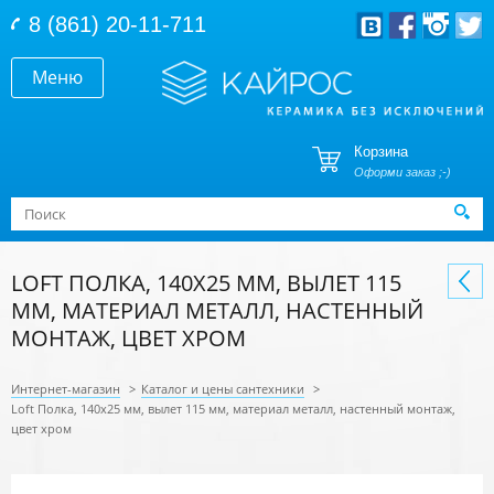
Перейти к основному содержанию
8 (861) 20-11-711
Меню
Корзина
Оформи заказ ;-)
Форма поиска
Поиск
LOFT ПОЛКА, 140X25 ММ, ВЫЛЕТ 115
ММ, МАТЕРИАЛ МЕТАЛЛ, НАСТЕННЫЙ
МОНТАЖ, ЦВЕТ ХРОМ
Интернет-магазин
>
Каталог и цены сантехники
>
Loft Полка, 140x25 мм, вылет 115 мм, материал металл, настенный монтаж,
цвет хром