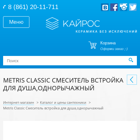
Перейти к основному содержанию
8 (861) 20-11-711
Меню
Корзина
Оформи заказ ;-)
Форма поиска
Поиск
METRIS CLASSIC СМЕСИТЕЛЬ ВСТРОЙКА
ДЛЯ ДУША,ОДНОРЫЧАЖНЫЙ
Интернет-магазин
>
Каталог и цены сантехники
>
Metris Classic Смеситель встройка для душа,однорычажный