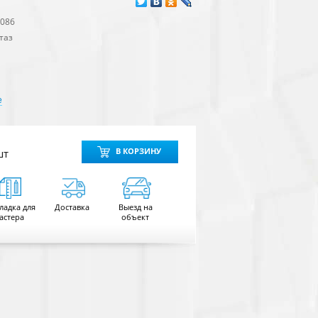
1086
таз
e
шт
В КОРЗИНУ
ладка для
Доставка
Выезд на
астера
объект