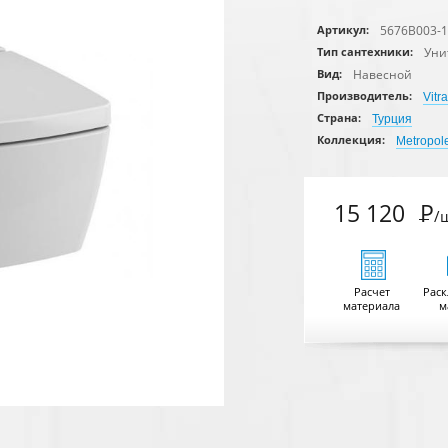
5676B003-
Артикул:
Уни
Тип сантехники:
Навесной
Вид:
Производитель:
Vitra
Страна:
Турция
Коллекция:
Metropol
15 120
Р
/
Расчет
Раск
материала
м