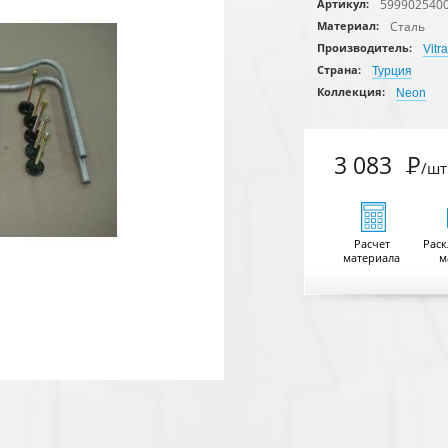
599902540
Артикул:
Сталь
Материал:
Производитель:
Vitra
Страна:
Турция
Коллекция:
Neon
3 083
Р
/шт
Расчет
Раск
материала
м