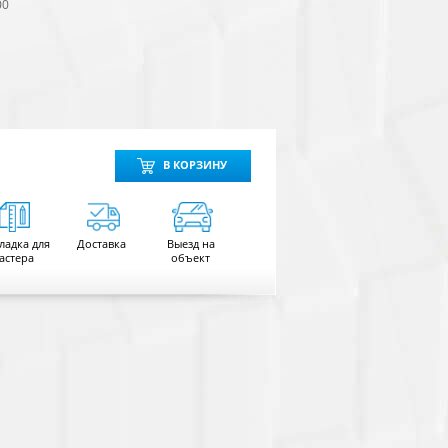
00
В КОРЗИНУ
ладка для
Доставка
Выезд на
астера
объект